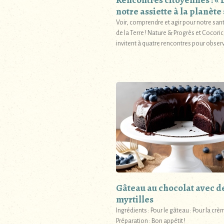
Rencontres citoyennes : « 
notre assiette à la planète 
Voir, comprendre et agir pour notre sant
de la Terre ! Nature & Progrès et Cocor
invitent à quatre rencontres pour obser
Gâteau au chocolat avec d
myrtilles
Ingrédients : Pour le gâteau : Pour la crèm
Préparation : Bon appétit !