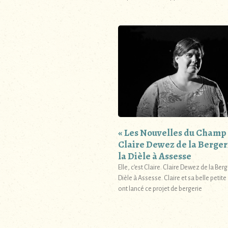
« Les Nouvelles du Champ »
Claire Dewez de la Berger
la Dièle à Assesse
Elle, c’est Claire. Claire Dewez de la Berg
Dièle à Assesse. Claire et sa belle petite
ont lancé ce projet de bergerie