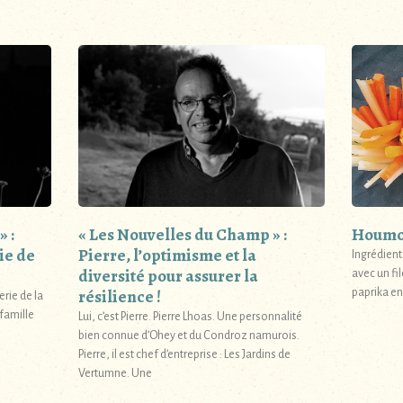
 :
« Les Nouvelles du Champ » :
Houmo
ie de
Pierre, l’optimisme et la
Ingrédient
diversité pour assurer la
avec un fil
résilience !
paprika en 
erie de la
 famille
Lui, c’est Pierre. Pierre Lhoas. Une personnalité
bien connue d’Ohey et du Condroz namurois.
Pierre, il est chef d’entreprise : Les Jardins de
Vertumne. Une