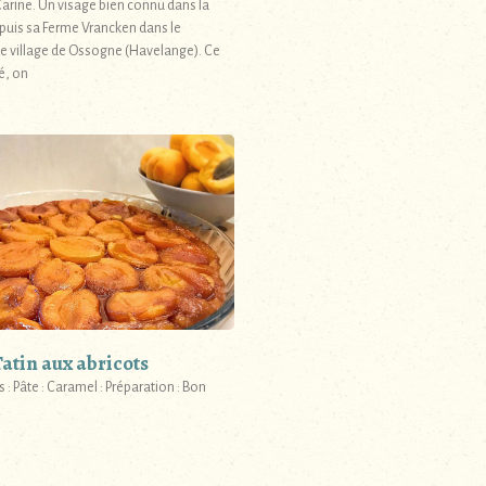
 Carine. Un visage bien connu dans la
puis sa Ferme Vrancken dans le
e village de Ossogne (Havelange). Ce
é, on
atin aux abricots
 : Pâte : Caramel : Préparation : Bon