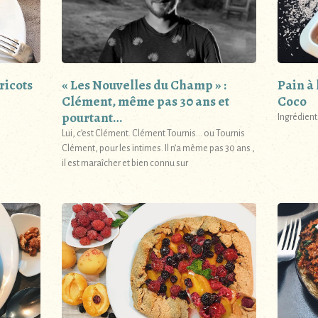
ricots
« Les Nouvelles du Champ » :
Pain à 
Clément, même pas 30 ans et
Coco
pourtant…
Ingrédients
Lui, c’est Clément. Clément Tournis… ou Tournis
Clément, pour les intimes. Il n’a même pas 30 ans ,
il est maraîcher et bien connu sur