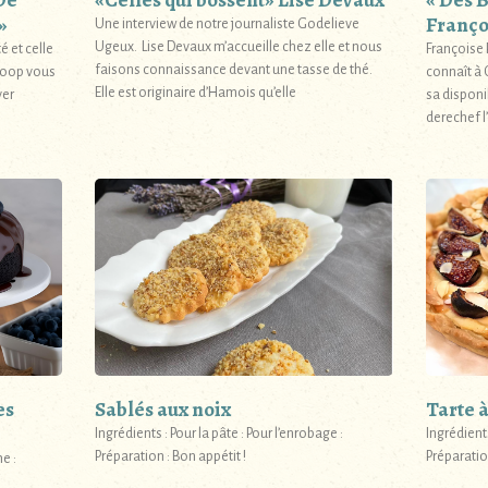
De
«Celles qui bossent» Lise Devaux
« Des 
»
Franço
Une interview de notre journaliste Godelieve
Ugeux. Lise Devaux m’accueille chez elle et nous
é et celle
Françoise P
faisons connaissance devant une tasse de thé.
icoop vous
connaît à 
Elle est originaire d’Hamois qu’elle
ver
sa disponi
derechef l’
es
Sablés aux noix
Tarte à
Ingrédients : Pour la pâte : Pour l’enrobage :
Ingrédients
Préparation : Bon appétit !
Préparation
e :