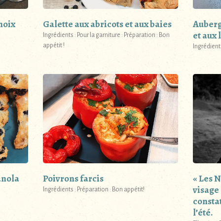
noix
Galette aux abricots et aux baies
Auberg
et aux
Ingrédients : Pour la garniture : Préparation : Bon
appétit !
Ingrédients
anola
Poivrons farcis
« Les 
visage
Ingrédients : Préparation : Bon appétit!
constat
l’été.