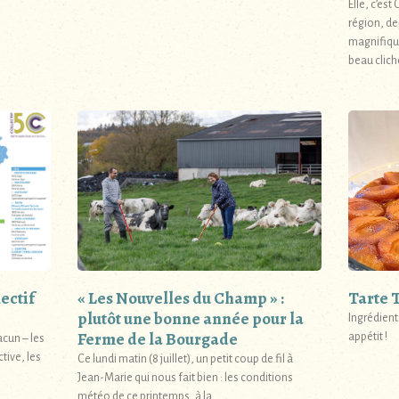
Elle, c’est
région, de
magnifiqu
beau clich
ectif
« Les Nouvelles du Champ » :
Tarte T
plutôt une bonne année pour la
Ingrédients
Ferme de la Bourgade
appétit !
acun – les
tive, les
Ce lundi matin (8 juillet), un petit coup de fil à
Jean-Marie qui nous fait bien : les conditions
météo de ce printemps, à la