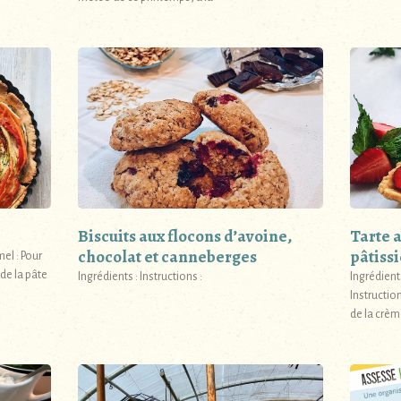
Biscuits aux flocons d’avoine,
Tarte 
chocolat et canneberges
pâtiss
mel : Pour
 de la pâte
Ingrédients : Instructions :
Ingrédients
Instruction
de la crèm