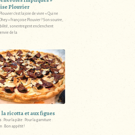
Bénévoles Impliqués »
ise Plouvier
louvier c’est la joie de vivre « Qui ne
Ohey » Françoise Plouvier ? Son sourire,
bilité, sonentregent enclenchent
envie de la
 la ricotta et aux figues
 : Pour la pâte : Pour la garniture :
 : Bon appétit !