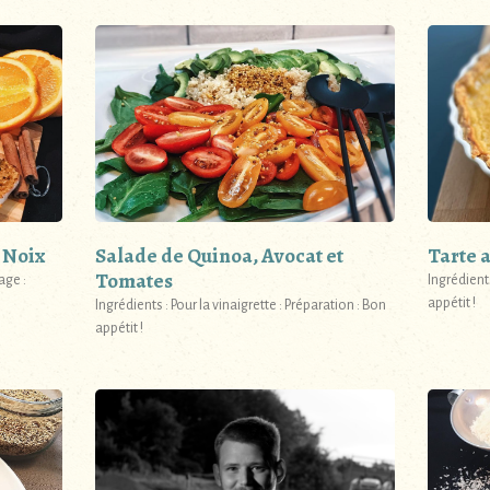
 Noix
Salade de Quinoa, Avocat et
Tarte 
Tomates
age :
Ingrédient
appétit !
Ingrédients : Pour la vinaigrette : Préparation : Bon
appétit !