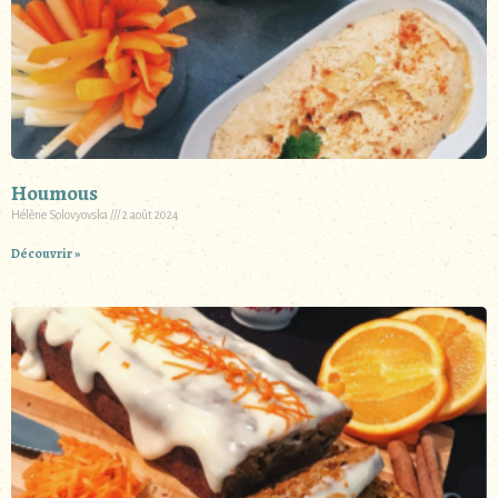
Houmous
Hélène Solovyovska
2 août 2024
Découvrir »