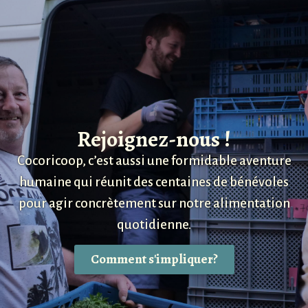
Rejoignez-nous !
Cocoricoop, c’est aussi une formidable aventure
humaine qui réunit des centaines de bénévoles
pour agir concrètement sur notre alimentation
quotidienne.
Comment s'impliquer?