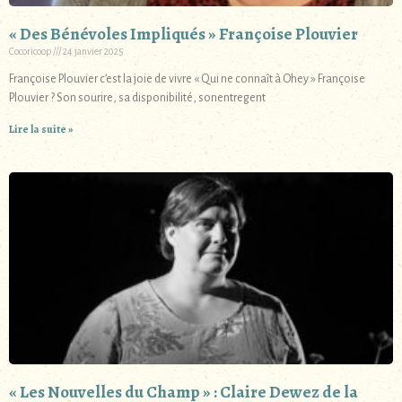
« Des Bénévoles Impliqués » Françoise Plouvier
Cocoricoop
24 janvier 2025
Françoise Plouvier c’est la joie de vivre « Qui ne connaît à Ohey » Françoise
Plouvier ? Son sourire, sa disponibilité, sonentregent
Lire la suite »
« Les Nouvelles du Champ » : Claire Dewez de la