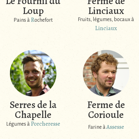
Le Fournil du
Ferme de
Loup
Linciaux
R
Fruits, légumes, bocaux à
Pains à
ochefort
Linciaux
Serres de la
Ferme de
Chapelle
Corioule
Porcheresse
Légumes à
Assesse
Farine à