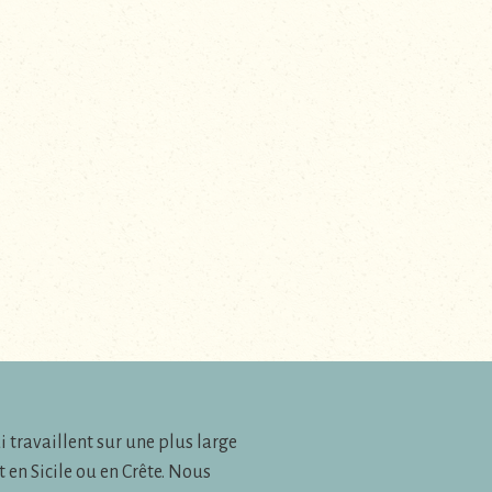
travaillent sur une plus large
t en Sicile ou en Crête. Nous