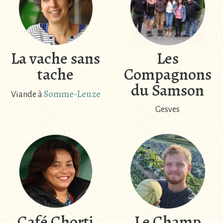
La vache sans
Les
tache
Compagnons
du Samson
Somme-Leuze
Viande à
Gesves
Café Chorti
Le Champ