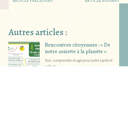
ARTICLE PRÉCÉDENT
ARTICLE SUIVANT
Autres articles :
Rencontres citoyennes : « De
notre assiette à la planète »
Voir, comprendre et agir pour notre santé et
celle de
«Celles qui bossent» Lise
Devaux
Une interview de notre journaliste Godelieve
Ugeux. Lise Devaux m’accueille