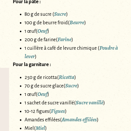
Pour la pâte :
Sucre
80 g de sucre (
)
Beurre
100 g de beurre froid(
)
Oeuf
1 œuf(
)
Farine
200 g de farine(
)
Poudre à
1 cuillère à café de levure chimique (
lever
)
Pour la garniture :
Ricotta
250 g de ricotta(
)
Sucre
70 g de sucre glace(
)
Oeuf
1 œuf(
)
Sucre vanillé
1 sachet de sucre vanillé(
)
Figues
10-12 figues(
)
Amandes effilées
Amandes effilées(
)
Miel
Miel(
)