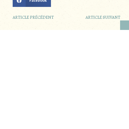
Facebook
ARTICLE PRÉCÉDENT
ARTICLE SUIVANT
Autres articles :
Rencontres citoyennes : « De
notre assiette à la planète »
Voir, comprendre et agir pour notre santé et
celle de
«Celles qui bossent» Lise
Devaux
Une interview de notre journaliste Godelieve
Ugeux. Lise Devaux m’accueille