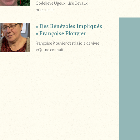
Godelieve Ugeux. Lise Devaux
m’accueille
« Des Bénévoles Impliqués
» Françoise Plouvier
Françoise Plouvier c’est la joie de vivre
« Qui ne connaît