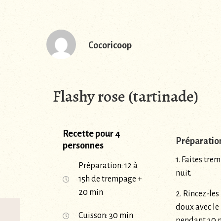
Cocoricoop
Flashy rose (tartinade)
Recette pour 4
Préparatio
personnes
1. Faites tre
Préparation: 12 à
nuit.
15h de trempage +
20 min
2. Rincez-les 
doux avec le 
Cuisson: 30 min
pendant 30 m