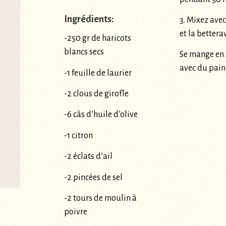
Ingrédients:
3. Mixez avec l
et la better
-250 gr de haricots
blancs secs
Se mange en s
avec du pain
-1 feuille de laurier
-2 clous de girofle
-6 càs d’huile d’olive
-1 citron
-2 éclats d’ail
-2 pincées de sel
-2 tours de moulin à
poivre