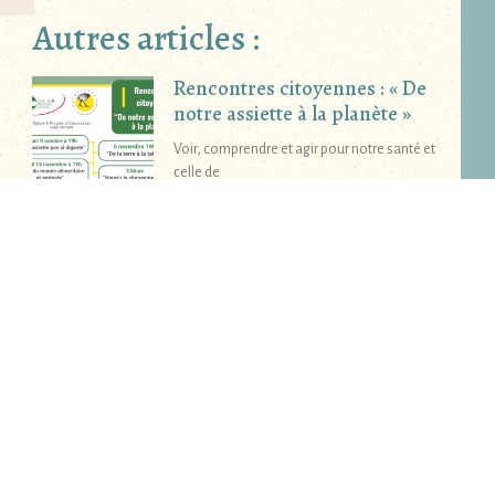
Autres articles :
Rencontres citoyennes : « De
notre assiette à la planète »
Voir, comprendre et agir pour notre santé et
celle de
«Celles qui bossent» Lise
Devaux
Une interview de notre journaliste Godelieve
Ugeux. Lise Devaux m’accueille
« Des Bénévoles Impliqués »
Françoise Plouvier
Françoise Plouvier c’est la joie de vivre « Qui