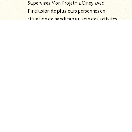
Supervisés Mon Projet » à Ciney avec
l’inclusion de plusieurs personnes en
situation de handicap au sein des activités
bénévoles de la coopérative
La poursuite du projet pilote sur Havelange
en collaboration avec le GAL Condroz-
Famenne, le CPAS et l’épicerie sociale
Un travail autour des freins d’accès au
circuit court pour tous dont cette 1ère action
de vulgarisation/de communication claire
et simple autour de la coopérative et du
circuit court
La mise en place d’une commission
« inclusion sociale », interne à la coopérative
réunissant des citoyens et des
professionnels soucieux de réfléchir &
d’agir collectivement au développement de